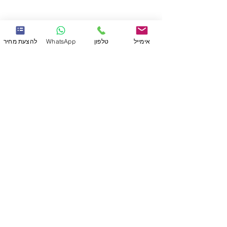
אימייל
טלפון
WhatsApp
להצעת מחיר
שירותים
תקני איכות
תהליך העבודה
תכנון והסבת מוצרים
תכנון וייצור תבניות
הדפסת תלת מימד
גמר: צבע, הדבקות והרכבות
חומרי גלם
אופטיקה - חריטת יהלום
הזרקה
מוצרים רפואיים
הצוות שלנו
מוצרים
לקוחות
צרו קשר
נגישות