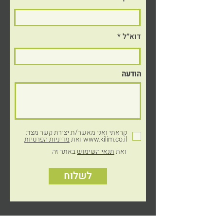
דוא״ל
הודעה
© כל הזכויות שמורות לקילים פלסטיקה, 2024
עיצוב והקמת אתר: דואטון
קראתי ואני מאשר/ת יצירת קשר מצד:
www.kilim.co.il ואת
מדיניות הפרטיות
ואת
תנאי השימוש
באתר זה
לשלוח