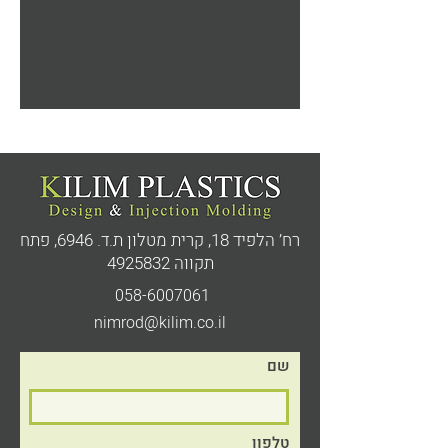
רח’ הלפיד 18, קרית מטלון ת.ד. 6946,
פתח
תקווה
4925832
058-6007061
nimrod@kilim.co.il
שם
טלפון