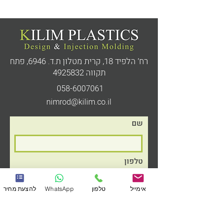
רח’ הלפיד 18, קרית מטלון ת.ד. 6946,
פתח
תקווה
4925832
058-6007061
nimrod@kilim.co.il
שם
טלפון
אימייל
טלפון
WhatsApp
להצעת מחיר
דוא״ל