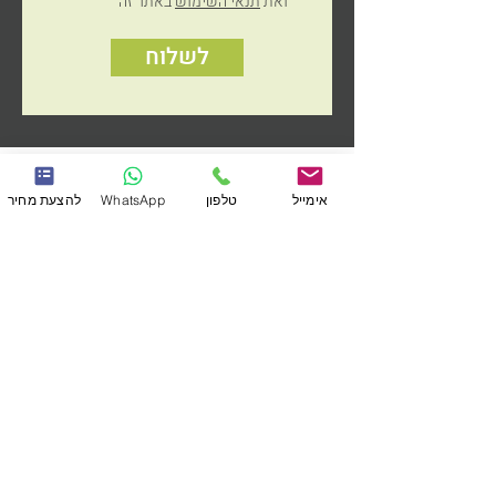
ואת
תנאי השימוש
באתר זה
לשלוח
אימייל
טלפון
WhatsApp
להצעת מחיר
שירותים
תקני איכות
תהליך העבודה
תכנון והסבת מוצרים
תכנון וייצור תבניות
הדפסת תלת מימד
גמר: צבע, הדבקות והרכבות
חומרי גלם
אופטיקה - חריטת יהלום
הזרקה
מוצרים רפואיים