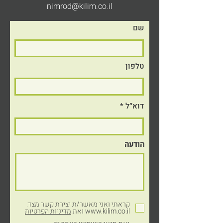
nimrod@kilim.co.il
שם
טלפון
דוא״ל
הודעה
© כל הזכויות שמורות לקילים פלסטיקה, 2024
עיצוב והקמת אתר: דואטון
קראתי ואני מאשר/ת יצירת קשר מצד:
www.kilim.co.il ואת
מדיניות הפרטיות