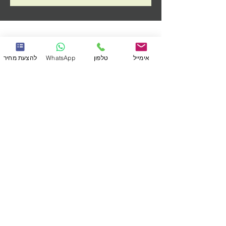
אימייל
טלפון
WhatsApp
להצעת מחיר
שירותים
תקני איכות
תהליך העבודה
תכנון והסבת מוצרים
תכנון וייצור תבניות
הדפסת תלת מימד
גמר: צבע, הדבקות והרכבות
חומרי גלם
אופטיקה - חריטת יהלום
הזרקה
מוצרים רפואיים
הצוות שלנו
מוצרים
לקוחות
צרו קשר