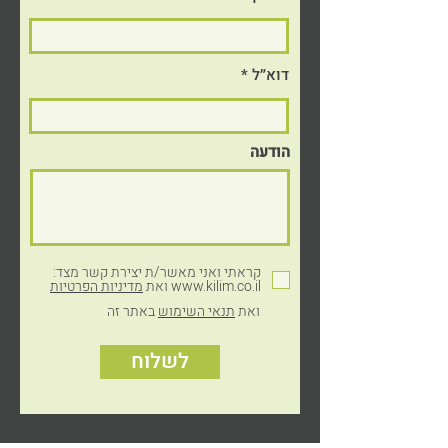
דוא״ל
הודעה
© כל הזכויות שמורות לקילים פלסטיקה, 2024
עיצוב והקמת אתר: דואטון
קראתי ואני מאשר/ת יצירת קשר מצד:
www.kilim.co.il ואת
מדיניות הפרטיות
ואת
תנאי השימוש
באתר זה
לשלוח