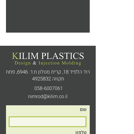
רח’ הלפיד 18, קרית מטלון ת.ד. 6946,
פתח
תקווה
4925832
058-6007061
nimrod@kilim.co.il
שם
טלפון