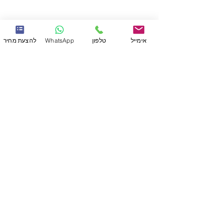
אימייל
טלפון
WhatsApp
להצעת מחיר
שירותים
תקני איכות
תהליך העבודה
תכנון והסבת מוצרים
תכנון וייצור תבניות
הדפסת תלת מימד
גמר: צבע, הדבקות והרכבות
חומרי גלם
אופטיקה - חריטת יהלום
הזרקה
מוצרים רפואיים
הצוות שלנו
מוצרים
לקוחות
צרו קשר
נגישות