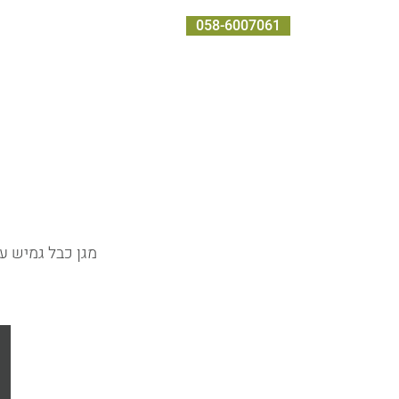
058-6007061
בית
אודות
שירותים
מוצרים
מגן כבל גמיש עבור ידי