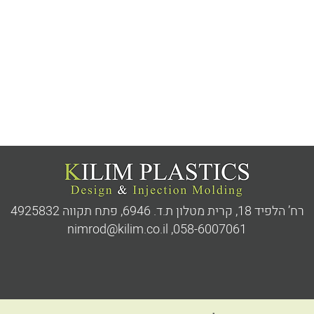
רח’ הלפיד 18, קרית מטלון ת.ד. 6946,
פתח תקווה 4925832
nimrod@kilim.co.il
,
058-6007061