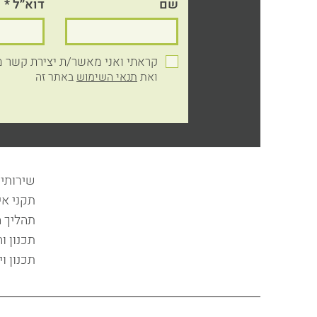
שם
דוא״ל
קראתי ואני מאשר/ת יצירת קשר מצד: w.kilim.co.il
ואת
תנאי השימוש
באתר זה
שירותי
תקני אי
תהליך 
תכנון ו
תכנון וי