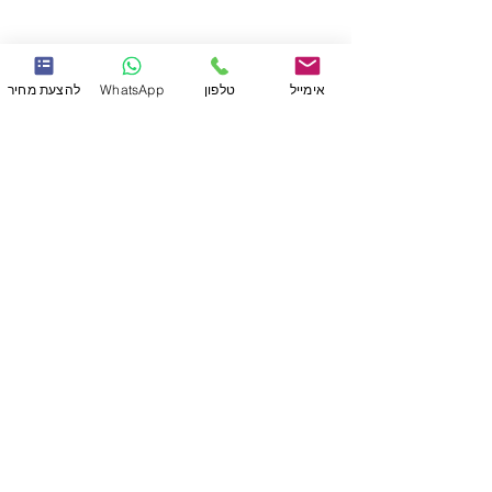
אימייל
טלפון
WhatsApp
להצעת מחיר
שירותים
תקני איכות
תהליך העבודה
תכנון והסבת מוצרים
תכנון וייצור תבניות
הדפסת תלת מימד
גמר: צבע, הדבקות והרכבות
חומרי גלם
אופטיקה - חריטת יהלום
הזרקה
מוצרים רפואיים
הצוות שלנו
מוצרים
לקוחות
צרו קשר
נגישות