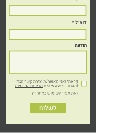
דוא״ל
הודעה
© כל הזכויות שמורות לקילים פלסטיקה, 2024
עיצוב והקמת אתר: דואטון
קראתי ואני מאשר/ת יצירת קשר מצד:
www.kilim.co.il ואת
מדיניות הפרטיות
ואת
תנאי השימוש
באתר זה
לשלוח