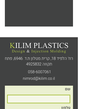
רח’ הלפיד 18, קרית מטלון ת.ד. 6946,
פתח
תקווה
4925832
058-6007061
nimrod@kilim.co.il
שם
טלפון