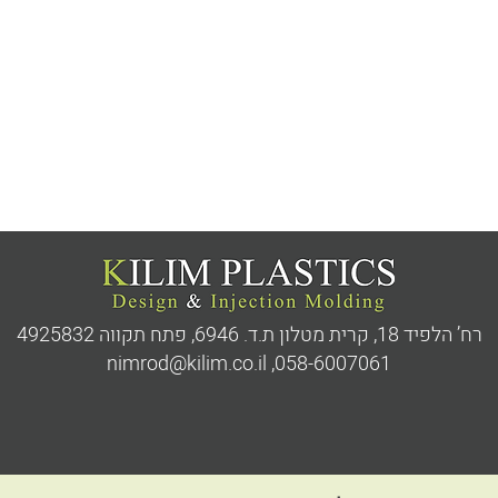
רח’ הלפיד 18, קרית מטלון ת.ד. 6946,
פתח תקווה 4925832
nimrod@kilim.co.il
,
058-6007061