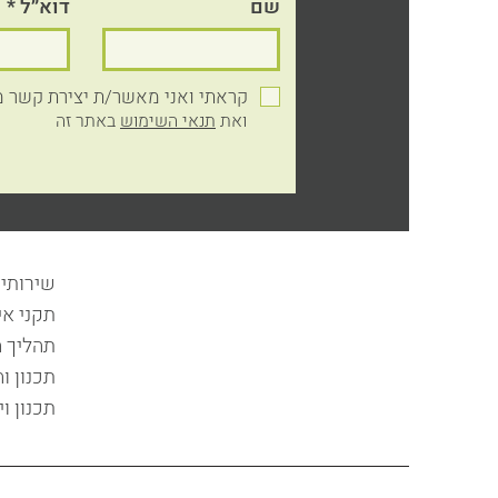
שם
דוא״ל
קראתי ואני מאשר/ת יצירת קשר מצד: w.kilim.co.il
ואת
תנאי השימוש
באתר זה
שירותי
תקני אי
תהליך 
תכנון ו
תכנון וי