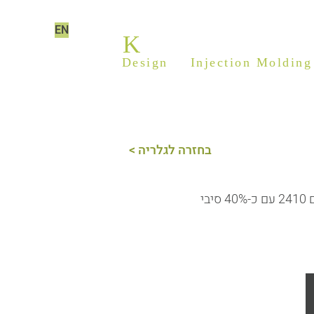
EN
K
ILIM PLASTICS
Design
&
Injection Molding
< בחזרה לגלריה
ספסל אופטי עבור מכלול עדשות במיקרוסקופ, נעשה עבור חברת אורבוטק ועשוי מאולטם 2410 עם כ-40% סיבי