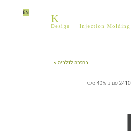
EN
K
ILIM PLASTICS
Design
&
Injection Molding
< בחזרה לגלריה
ספסל אופטי כולל בית עדשות במיקרוסקופ, נעשה עבור חברת אורבוטק ועשוי מאולטם 2410 עם כ-40% סיבי