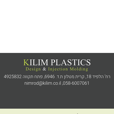
רח’ הלפיד 18, קרית מטלון ת.ד. 6946,
פתח תקווה 4925832
nimrod@kilim.co.il
,
058-6007061