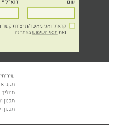
שם
דוא״ל
קראתי ואני מאשר/ת יצירת קשר מצד: w.kilim.co.il
ואת
תנאי השימוש
באתר זה
שירותי
תקני אי
תהליך 
תכנון ו
תכנון וי