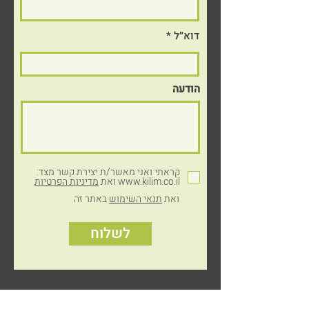
דוא״ל
הודעה
© כל הזכויות שמורות לקילים פלסטיקה, 2024
עיצוב והקמת אתר: דואטון
קראתי ואני מאשר/ת יצירת קשר מצד:
www.kilim.co.il ואת
מדיניות הפרטיות
ואת
תנאי השימוש
באתר זה
לשלוח