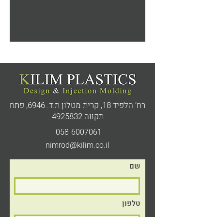
רח’ הלפיד 18, קרית מטלון ת.ד. 6946,
פתח
תקווה
4925832
058-6007061
nimrod@kilim.co.il
שם
טלפון