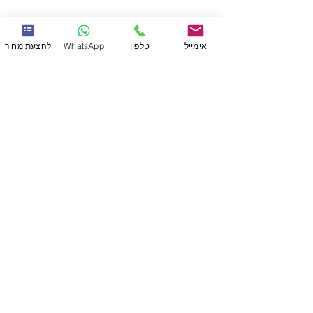
שירותים
אימייל
טלפון
WhatsApp
להצעת מחיר
תקני איכות
תהליך העבודה
תכנון והסבת מוצרים
תכנון וייצור תבניות
הדפסת תלת מימד
גמר: צבע, הדבקות והרכבות
חומרי גלם
אופטיקה - חריטת יהלום
הזרקה
מוצרים רפואיים
הצוות שלנו
מוצרים
לקוחות
צרו קשר
נגישות