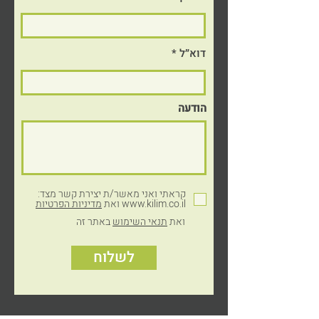
דוא״ל
הודעה
© כל הזכויות שמורות לקילים פלסטיקה, 2024
עיצוב והקמת אתר: דואטון
קראתי ואני מאשר/ת יצירת קשר מצד:
www.kilim.co.il ואת
מדיניות הפרטיות
ואת
תנאי השימוש
באתר זה
לשלוח