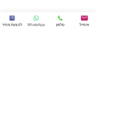
אימייל
טלפון
WhatsApp
להצעת מחיר
שירותים
תקני איכות
תהליך העבודה
תכנון והסבת מוצרים
תכנון וייצור תבניות
הדפסת תלת מימד
גמר: צבע, הדבקות והרכבות
חומרי גלם
אופטיקה - חריטת יהלום
הזרקה
מוצרים רפואיים
הצוות שלנו
מוצרים
לקוחות
צרו קשר
נגישות