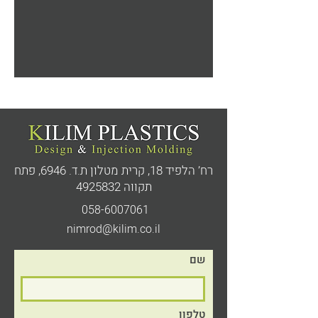
רח’ הלפיד 18, קרית מטלון ת.ד. 6946,
פתח
תקווה
4925832
058-6007061
nimrod@kilim.co.il
שם
טלפון