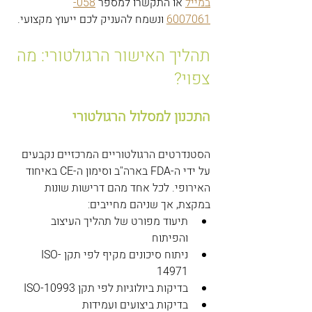
במייל
 או התקשרו למספר 
058-
6007061
 ונשמח להעניק לכם ייעוץ מקצועי.
תהליך האישור הרגולטורי: מה 
צפוי?
התכנון למסלול הרגולטורי
הסטנדרטים הרגולטוריים המרכזיים נקבעים 
על ידי ה-FDA בארה"ב וסימון ה-CE באיחוד 
האירופי. לכל אחד מהם דרישות שונות 
במקצת, אך שניהם מחייבים:
תיעוד מפורט של תהליך העיצוב 
והפיתוח
ניתוח סיכונים מקיף לפי תקן ISO-
14971
בדיקות ביולוגיות לפי תקן ISO-10993
בדיקות ביצועים ועמידות