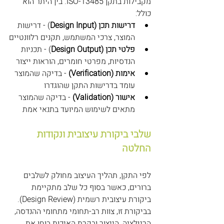
מקבילות בתקן ISO-13485. בין היתר הוא 
כולל:
דרישות תכן (Design Input
) - דרישות 
המוצר, צרכי המשתמש, תקנים רלוונטיים
פלטי תכן (Design Output
) - תכניות 
הנדסיות, מפרטי חומרים, הוראות ייצור
אימות (Verification)
 - בדיקה שהמוצר 
עומד בדרישות התקן שהוגדרו
אישור (Validation)
 - בדיקה שהמוצר 
מתאים לשימוש המיועד בתנאי אמת
שלבי ביקורת עיצובית ונקודות 
החלטה
לפי התקן, תהליך העיצוב מחולק לשלבים 
ברורים, כאשר בסוף כל שלב מתקיימת 
ביקורת עיצובית רשמית (Design Review). 
בביקורת זו, צוות רב-תחומי מתחומי ההנדסה, 
הרגולציה, הייצור ובקרת האיכות בוחן את 