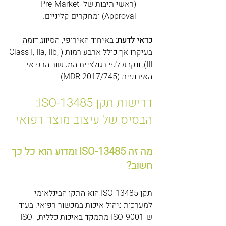
(ראשי תיבות של Pre-Market 
Approval) ומחקרים קליניים.
כדאי לדעת:
 באיחוד האירופי, הסיווג דומה 
בעיקרו אך כולל ארבע רמות (Class I, IIa, IIb, 
III), ונקבע לפי רגולציית המכשור הרפואי 
האירופית (MDR 2017/745).
דרישות תקן ISO-13485: 
הבסיס של עיצוב מוצר רפואי
מה זה ISO-13485 ומדוע הוא כל כך 
חשוב?
תקן ISO-13485 הוא התקן הבינלאומי 
למערכות ניהול איכות במכשור רפואי. בעוד 
ש-ISO-9001 מתמקד באיכות כללית, ISO-