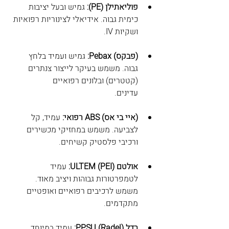
פוליאתילן (PE):
 גמיש ובעל יציבות 
כימית גבוה. אידיאלי לצינוריות רפואיות 
ושקיות IV.
(פבקס) Pebax:
 גמיש ועמיד בלחץ 
גבוה. משמש בעיקר לייצור צנתרים 
(קטטרים) ובלונים רפואיים 
עדינים.
(איי בי אס) ABS רפואי:
 עמיד, קל 
לצביעה. משמש במחזיקי מכשירים 
ורכיבי פלסטיק קשיחים.
אולטם ULTEM (PEI):
 עמיד 
לטמפרטורות גבוהות ויציב מאוד. 
משמש לרכיבים רפואיים ואופטיים 
מתקדמים.
רדל PPSU (Radel):
 עמיד במיוחד 