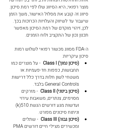
אחת ההחלטות המהותיות ביותר בפיתוח של 
מוצר רפואי, היא הסיווג שלו לפי רמת סיכון. 
סיווג זה קובע את מסלול האישור, משך הזמן 
שיעבור עד לשיווק והעלויות הכרוכות בכך. 
לכן, זיהוי מוקדם של רמת הסיכון מאפשר 
תכנון נכון של התקציב ולוח הזמנים.
ה-FDA מסווג מכשור רפואי לשלוש רמות 
סיכון עיקריות:
(סיכון נמוך) Class I 
 - על מוצרים כמו 
תחבושות, כפפות חד-פעמיות או 
משטחי לשון חלות בדרך כלל דרישות 
General Controls בלבד.
(סיכון בינוני) Class II 
 - מזרקים 
מסוימים, צנתרים, משאבות עירוי 
ועדשות מגע דורשים הגשת 510(k) 
וניתוח סיכונים מפורט.
(סיכון גבוה) Class III 
 - שתלים 
ומכשירים מצילי חיים דורשים PMA 